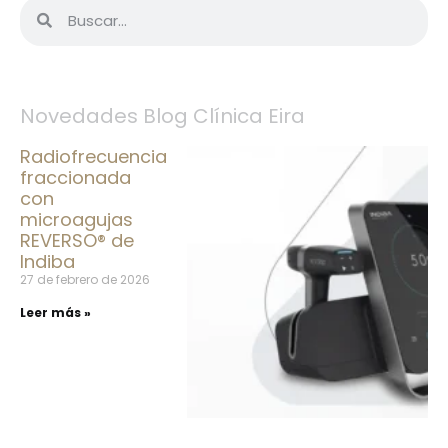
Novedades Blog Clínica Eira
Radiofrecuencia
fraccionada
con
microagujas
REVERSO® de
Indiba
27 de febrero de 2026
Leer más »